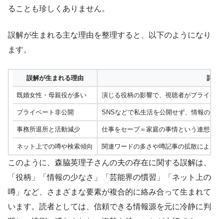
ることも珍しくありません。
誤解が生まれる主な理由を整理すると、以下のようになり
ます。
誤解が生まれる理由
詳
既婚女性・母親役が多い
演じる役柄の影響で、視聴者がプライベ
プライベート非公開
SNSなどで私生活を公開せず、情報の空
事務所退所と活動減少
仕事をセーブ＝家庭の事情という連想が
ネット上での噂や検索傾向
関連ワードの多さや噂記事の拡散により
このように、森脇英理子さんの夫の存在に関する誤解は、
「役柄」「情報の少なさ」「芸能界の慣習」「ネット上の
噂」など、さまざまな要素が複合的に絡み合って生まれて
います。読者としては、信頼できる情報源を元に冷静に判