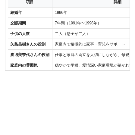
項目
詳細
結婚年
1996年
交際期間
7年間（1991年〜1996年）
子供の人数
二人（息子が二人）
矢島昌樹さんの役割
家庭内で積極的に家事・育児をサポート
渡辺美奈代さんの役割
仕事と家庭の両立を大切にしながら、母親と
家庭内の雰囲気
穏やかで平穏、愛情深い家庭環境が築かれて