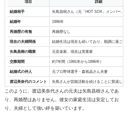
項目
詳細
結婚相手
矢島昌樹さん（元「HOT SOX」メンバー、
結婚年
1996年
再婚歴の有無
再婚歴なし
現在の夫婦関係
結婚生活は現在も続いており、順調に過ごし
矢島昌樹の職業
元音楽家、現在は実業家
交際期間
約7年間（1991年から1996年）
結婚式の仲人
元プロ野球選手・森祇晶さん夫妻
渡辺美奈代のコメント
矢島さんが芸能活動を続けることに賛成し支
このように、渡辺美奈代さんの元夫は矢島昌樹さんであ
り、再婚歴はありません。彼女の家庭生活は安定してお
り、夫婦として強い絆を築いています。