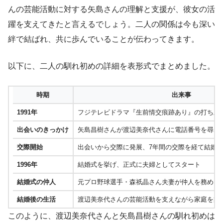
んの芸能活動に対する矢島さんの理解と支援が、彼女の活
躍を支えてきたと言えるでしょう。二人の関係は今も深い
絆で結ばれ、共に歩んでいることが伝わってきます。
以下に、二人の馴れ初めの詳細を表形式でまとめました。
時期
出来事
1991年
フジテレビドラマ『生前情交痕跡あり』の打ち上
出会いのきっかけ
矢島昌樹さんが渡辺美奈代さんに電話番号を尋ね
交際開始
出会いから交際に発展、7年間の交際を経て結婚
1996年
結婚式を挙げ、正式に夫婦としてスタート
結婚式の仲人
元プロ野球選手・森祇晶さん夫妻が仲人を務めた
結婚後の生活
渡辺美奈代さんの芸能活動を支えながら家庭を築
このように、渡辺美奈代さんと矢島昌樹さんの馴れ初めは