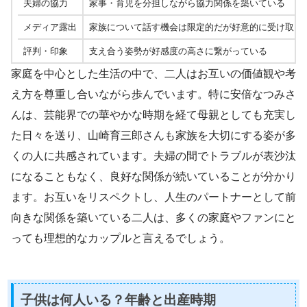
夫婦の協力
家事・育児を分担しながら協力関係を築いている
メディア露出
家族について話す機会は限定的だが好意的に受け取ら
評判・印象
支え合う姿勢が好感度の高さに繋がっている
家庭を中心とした生活の中で、二人はお互いの価値観や考
え方を尊重し合いながら歩んでいます。特に安倍なつみさ
んは、芸能界での華やかな時期を経て母親としても充実し
た日々を送り、山崎育三郎さんも家族を大切にする姿が多
くの人に共感されています。夫婦の間でトラブルが表沙汰
になることもなく、良好な関係が続いていることが分かり
ます。お互いをリスペクトし、人生のパートナーとして前
向きな関係を築いている二人は、多くの家庭やファンにと
っても理想的なカップルと言えるでしょう。
子供は何人いる？年齢と出産時期