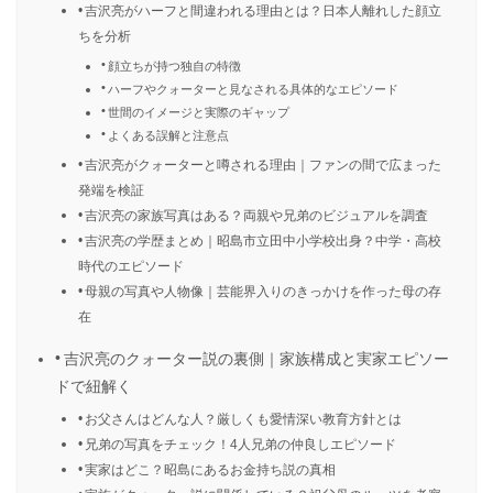
吉沢亮がハーフと間違われる理由とは？日本人離れした顔立
ちを分析
顔立ちが持つ独自の特徴
ハーフやクォーターと見なされる具体的なエピソード
世間のイメージと実際のギャップ
よくある誤解と注意点
吉沢亮がクォーターと噂される理由｜ファンの間で広まった
発端を検証
吉沢亮の家族写真はある？両親や兄弟のビジュアルを調査
吉沢亮の学歴まとめ｜昭島市立田中小学校出身？中学・高校
時代のエピソード
母親の写真や人物像｜芸能界入りのきっかけを作った母の存
在
吉沢亮のクォーター説の裏側｜家族構成と実家エピソー
ドで紐解く
お父さんはどんな人？厳しくも愛情深い教育方針とは
兄弟の写真をチェック！4人兄弟の仲良しエピソード
実家はどこ？昭島にあるお金持ち説の真相