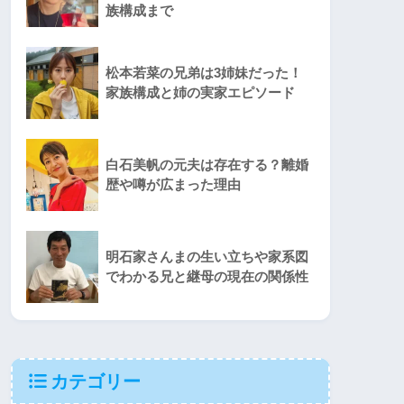
族構成まで
松本若菜の兄弟は3姉妹だった！
家族構成と姉の実家エピソード
白石美帆の元夫は存在する？離婚
歴や噂が広まった理由
明石家さんまの生い立ちや家系図
でわかる兄と継母の現在の関係性
カテゴリー