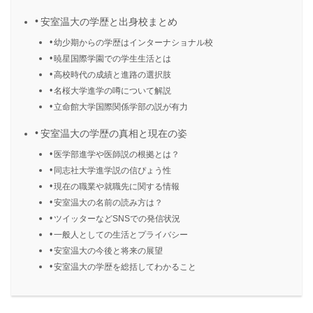
安室温大の学歴と出身校まとめ
幼少期からの学歴はインターナショナル校
暁星国際学園での学生生活とは
高校時代の成績と進路の選択肢
名桜大学進学の噂について解説
立命館大学国際関係学部の説が有力
安室温大の学歴の真相と現在の姿
医学部進学や医師説の根拠とは？
同志社大学進学説の信ぴょう性
現在の職業や就職先に関する情報
安室温大の名前の読み方は？
ツイッターなどSNSでの発信状況
一般人としての生活とプライバシー
安室温大の今後と将来の展望
安室温大の学歴を総括してわかること