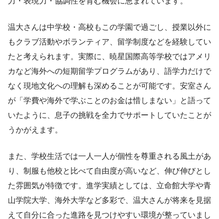
力・表現力・協調性を育む機会に恵まれています。
温大さんは中学校・高校もこの学園で過ごし、授業以外に
もクラブ活動やボランティア、留学制度などを経験してい
たと考えられます。実際に、暁星国際高等学校ではアメリ
カなど海外への短期留学プログラムがあり、語学力だけで
なく現地文化への理解も深めることが可能です。安室さん
が「学費や海外で学ぶことのお金は惜しまない」と語って
いたように、息子の挑戦を全力でサポートしていたことが
うかがえます。
また、学校生活では一人一人が個性を尊重される風土があ
り、制服も他校と比べて自由度が高いなど、伸び伸びとし
た雰囲気が特徴です。進学実績としては、立命館大学や青
山学院大学、海外大学など多彩で、温大さんが将来を見据
えて自分に合った進路を見つけやすい環境が整っていまし