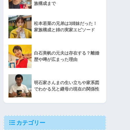
族構成まで
松本若菜の兄弟は3姉妹だった！
家族構成と姉の実家エピソード
白石美帆の元夫は存在する？離婚
歴や噂が広まった理由
明石家さんまの生い立ちや家系図
でわかる兄と継母の現在の関係性
カテゴリー