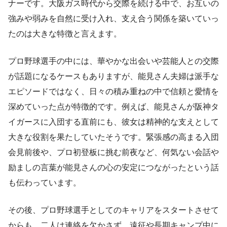
ナーです。大阪ガス時代から交際を続ける中で、お互いの
強みや弱みを自然に受け入れ、支え合う関係を築いていっ
たのは大きな特徴と言えます。
プロ野球選手の中には、華やかな出会いや芸能人との交際
が話題になるケースもありますが、能見さん夫婦は派手な
エピソードではなく、日々の積み重ねの中で信頼と愛情を
深めていった点が特徴的です。例えば、能見さんが阪神タ
イガースに入団する直前にも、彼女は精神的な支えとして
大きな役割を果たしていたそうです。緊張感の高まる入団
会見前後や、プロ初登板に挑む前夜など、何気ない会話や
励ましの言葉が能見さんの心の安定につながったという話
も伝わっています。
その後、プロ野球選手としてのキャリアをスタートさせて
からも、二人は連絡を欠かさず、遠征や長期キャンプ中に