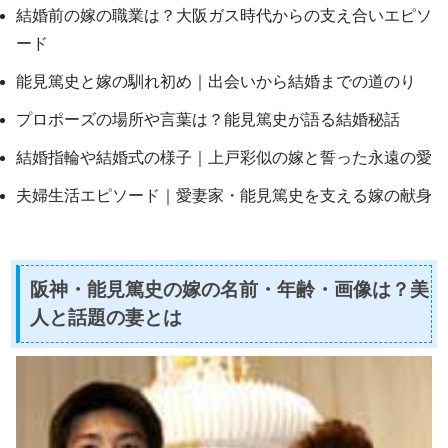
結婚前の嫁の職業は？大阪ガス時代からの支え合いエピソ
ード
能見篤史と嫁の馴れ初め｜出会いから結婚までの道のり
プロポーズの場所や言葉は？能見篤史が語る結婚秘話
結婚指輪や結婚式の様子｜上戸彩似の嫁と誓った永遠の愛
夫婦生活エピソード｜愛妻家・能見篤史を支える嫁の献身
阪神・能見篤史の嫁の名前・年齢・画像は？美
人と話題の妻とは