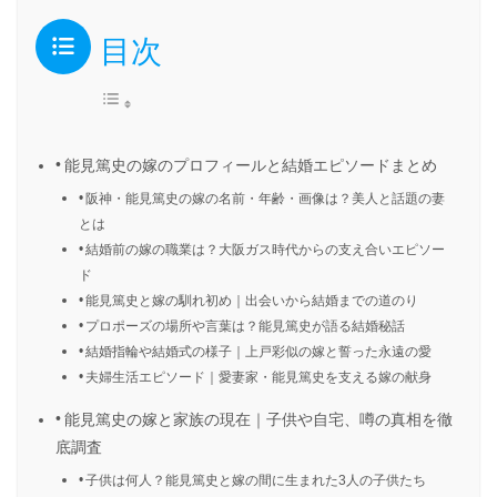
目次
能見篤史の嫁のプロフィールと結婚エピソードまとめ
阪神・能見篤史の嫁の名前・年齢・画像は？美人と話題の妻
とは
結婚前の嫁の職業は？大阪ガス時代からの支え合いエピソー
ド
能見篤史と嫁の馴れ初め｜出会いから結婚までの道のり
プロポーズの場所や言葉は？能見篤史が語る結婚秘話
結婚指輪や結婚式の様子｜上戸彩似の嫁と誓った永遠の愛
夫婦生活エピソード｜愛妻家・能見篤史を支える嫁の献身
能見篤史の嫁と家族の現在｜子供や自宅、噂の真相を徹
底調査
子供は何人？能見篤史と嫁の間に生まれた3人の子供たち