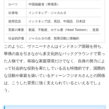
ルーツ
中国福建省（華僑系）
出身地
インドネシア・ジャカルタ
使用言語
インドネシア語、英語、中国語、日本語
実家の事業
製薬、不動産、ホテル業（Hotel Tentrem）、貿易
社会的評価
ジャカルタの虎、慈善活動に積極的
このように、ヴァニーナさんはインドネシア国籍を持ち、
華僑の血を引きながら多文化的なバックグラウンドで育っ
た人物です。裕福な家庭環境だけでなく、自身の努力によ
って社会的な役割を果たしている点も特徴的です。国際的
な活動や家庭を築いているディーンフジオカさんとの関係
は、こうした背景に強く支えられているといえるでしょ
う。