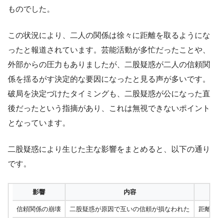
ものでした。
この状況により、二人の関係は徐々に距離を取るようにな
ったと報道されています。芸能活動が多忙だったことや、
外部からの圧力もありましたが、二股疑惑が二人の信頼関
係を揺るがす決定的な要因になったと見る声が多いです。
破局を決定づけたタイミングも、二股疑惑が公になった直
後だったという指摘があり、これは無視できないポイント
となっています。
二股疑惑により生じた主な影響をまとめると、以下の通り
です。
影響
内容
信頼関係の崩壊
二股疑惑が原因で互いの信頼が損なわれた
距離を