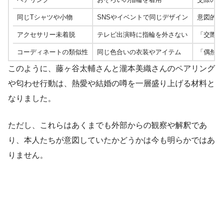
同じTシャツや小物
SNSやイベントで同じデザイン
意図的な
アクセサリー未着脱
テレビ出演時に指輪を外さない
「交際を
コーディネートの類似性
同じ色合いの衣装やアイテム
「偶然で
このように、藤ヶ谷太輔さんと瀧本美織さんのペアリング
や匂わせ行動は、熱愛や結婚の噂を一層盛り上げる材料と
なりました。
ただし、これらはあくまでも外部からの観察や解釈であ
り、本人たちが意図していたかどうかは今も明らかではあ
りません。