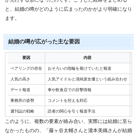
と、結婚の噂がどのように広まったのかがより明確になり
ます。
結婚の噂が広がった主な要因
要因
内容
ペアリングの存在
おそろいの指輪を着けていたと報道
交
人気の高さ
人気アイドルと清純派女優という組み合わせ
「
デート報道
車や飲食店での目撃情報
日
事務所の姿勢
コメントを控える対応
沈
週刊誌の戦略
読者の関心を引く報道手法
短
このように、複数の要素が絡み合い、実際には結婚に至ら
なかったものの、「藤ヶ谷太輔さんと瀧本美織さんが結婚