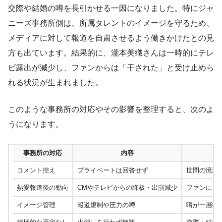
交際や結婚の噂を長引かせる一因になりました。特にジャ
ニーズ事務所側は、所属タレントのイメージを守るため、
メディアに対して報道を自粛させるよう働きかけたとの見
方も出ています。結果的に、瀧本美織さんは一時的にテレ
ビ露出が減少し、ファンからは「干された」と受け止めら
れる状況が生まれました。
このような事務所の対応やその影響を整理すると、次のよ
うになります。
事務所の対応
内容
コメント控え
プライベートは回答せず
世間の憶測
熱愛報道後の動向
CMやテレビからの降板・出演減少
ファンに「
イメージ管理
報道規制や圧力の噂
噂が一層拡