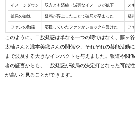
イメージダウン
双方とも清純・誠実なイメージが低下
スキャ
破局の加速
疑惑が浮上したことで破局が早まった
疑惑直
ファンの動揺
応援していたファンがショックを受けた
ファン
このように、二股疑惑は単なる一つの噂ではなく、藤ヶ谷
太輔さんと瀧本美織さんの関係や、それぞれの芸能活動に
まで波及する大きなインパクトを与えました。報道や関係
者の証言からも、二股疑惑が破局の決定打となった可能性
が高いと見ることができます。