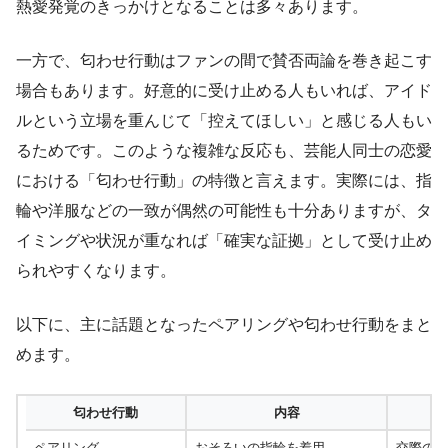
熱愛発覚のきっかけとなることは多々あります。
一方で、匂わせ行動はファンの間で賛否両論を巻き起こす
場合もあります。好意的に受け止める人もいれば、アイド
ルという立場を重んじて「控えてほしい」と感じる人もい
るためです。このような複雑な反応も、芸能人同士の恋愛
における「匂わせ行動」の特徴と言えます。実際には、指
輪や洋服などの一致が偶然の可能性も十分ありますが、タ
イミングや状況が重なれば「確実な証拠」として受け止め
られやすくなります。
以下に、主に話題となったペアリングや匂わせ行動をまと
めます。
匂わせ行動
内容
ペアリング
おそろいの指輪を着用
交際の証