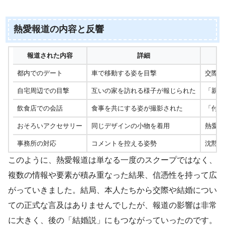
熱愛報道の内容と反響
報道された内容
詳細
都内でのデート
車で移動する姿を目撃
交際の
自宅周辺での目撃
互いの家を訪れる様子が報じられた
「親密
飲食店での会話
食事を共にする姿が撮影された
「付き
おそろいアクセサリー
同じデザインの小物を着用
熱愛の
事務所の対応
コメントを控える姿勢
沈黙が
このように、熱愛報道は単なる一度のスクープではなく、
複数の情報や要素が積み重なった結果、信憑性を持って広
がっていきました。結局、本人たちから交際や結婚につい
ての正式な言及はありませんでしたが、報道の影響は非常
に大きく、後の「結婚説」にもつながっていったのです。