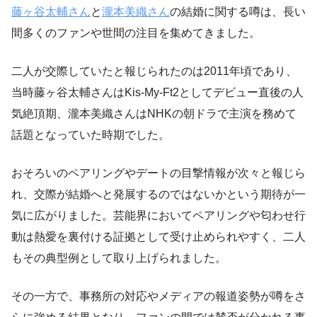
藤ヶ谷太輔さん
と
瀧本美織さん
の結婚に関する噂は、長い
間多くのファンや世間の注目を集めてきました。
二人が交際していたと報じられたのは2011年頃であり、
当時藤ヶ谷太輔さんはKis-My-Ft2としてデビュー直後の人
気絶頂期、瀧本美織さんはNHKの朝ドラで主演を務めて
話題となっていた時期でした。
おそろいのペアリングやデートの目撃情報が次々と報じら
れ、交際が結婚へと発展するのではないかという期待が一
気に広がりました。芸能界においてペアリングや匂わせ行
動は熱愛を裏付ける証拠として受け止められやすく、二人
もその典型例として取り上げられました。
その一方で、事務所の対応やメディアの報道姿勢が噂をさ