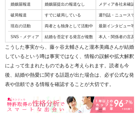
婚姻届報道
婚姻届提出の報道なし
メディア各社未確認
破局報道
すでに破局している
週刊誌・ニュースで報
現在の活動
両者とも独身として活動中
最新インタビュー等で
SNS・メディア
結婚を否定する発言が複数
本人・関係者の言及あ
こうした事実から、藤ヶ谷太輔さんと瀧本美織さんが結婚
しているという噂は事実ではなく、情報の誤解や拡大解釈
によって生まれたものであると考えられます。読者も今
後、結婚や熱愛に関する話題が出た場合は、必ず公式な発
表や信頼できる情報を確認することが大切です。