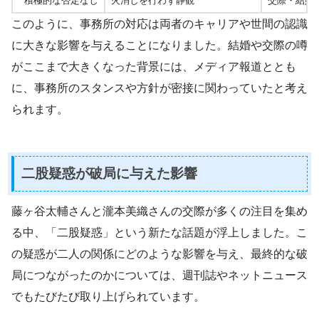
積極的な否定なし
火消しを行わず静観
交際・結婚
このように、事務所の対応は両者のキャリアや世間の認識
に大きな影響を与えることになりました。結婚や交際の噂
がここまで大きくなった背景には、メディア報道ととも
に、事務所のスタンスや方針が密接に関わっていたと考え
られます。
二股疑惑が破局に与えた影響
藤ヶ谷太輔さんと瀧本美織さんの交際が多くの注目を集め
る中、「二股疑惑」という新たな話題が浮上しました。こ
の疑惑が二人の関係にどのような影響を与え、最終的な破
局につながったのかについては、週刊誌やネットニュース
でもたびたび取り上げられています。