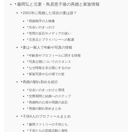
藤岡弘と元妻・鳥居恵子後の再婚と家族情報
2001年に再婚した現在の妻は誰？
再婚相手の人物像
出会いのきっかけ
世間の反応やメディアの扱い
注意点とプライバシーへの配慮
妻は一般人で年齢や写真の情報
年齢差やプロフィールに関する情報
写真公開についてのスタンス
なぜ情報を非公開にするのか
家族写真や公の場での姿
再婚の馴れ初めを紹介
出会いのきっかけと環境
交際期間と結婚へのステップ
再婚時の心境や周囲の反応
再婚の馴れ初めまとめ
子供4人のプロフィールまとめ
藤岡ファミリーの子供たち
子供たちの芸能活動と個性