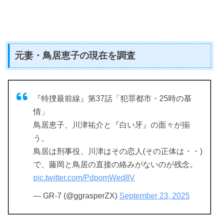
元妻・鳥居恵子の現在を調査
『特捜最前線』第37話「犯罪都市・25時の慕
情」
鳥居恵子、川津祐介と『白い牙』の面々が揃
う。
鳥居は刑事役、川津はその恋人(その正体は・・)
で、藤岡と鳥居の直接の絡みがないのが残念。
pic.twitter.com/PdpomWed8V
— GR-7 (@ggrasperZX)
September 23, 2025