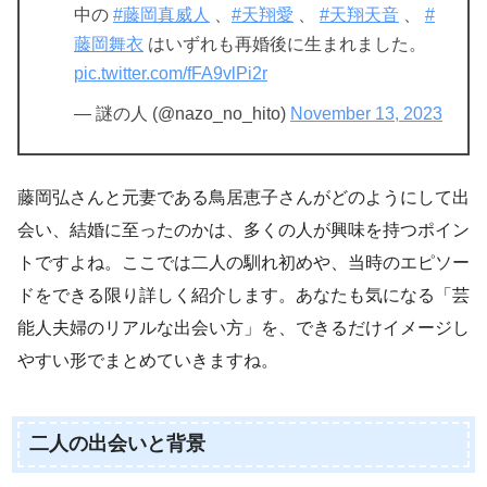
中の
#藤岡真威人
、
#天翔愛
、
#天翔天音
、
#
藤岡舞衣
はいずれも再婚後に生まれました。
pic.twitter.com/fFA9vlPi2r
— 謎の人 (@nazo_no_hito)
November 13, 2023
藤岡弘さんと元妻である鳥居恵子さんがどのようにして出
会い、結婚に至ったのかは、多くの人が興味を持つポイン
トですよね。ここでは二人の馴れ初めや、当時のエピソー
ドをできる限り詳しく紹介します。あなたも気になる「芸
能人夫婦のリアルな出会い方」を、できるだけイメージし
やすい形でまとめていきますね。
二人の出会いと背景