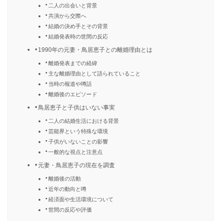
二人の出会いと背景
共演から交際へ
結婚の決め手とその背景
結婚発表時の世間の反応
1990年の元妻・鳥居恵子との離婚理由とは
離婚発表までの経緯
主な離婚理由として語られていること
当時の報道や噂話
離婚後のエピソード
鳥居恵子と子供はいない事実
二人の結婚生活における背景
芸能界という特殊な環境
子供がいないことの影響
一般的な視点と注意点
元妻・鳥居恵子の現在を調査
離婚後の活動
近年の動向と噂
経済面や生活環境について
世間の反応や評価