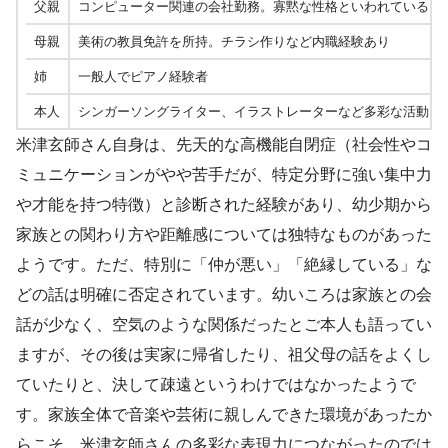
父親
コンピューター関連の会社勤務。寡黙な性格といわれている
母親
美術の教員免許を所持。チラシ作りなど内職経験あり
姉
一般人でピアノ経験者
本人
シンガーソングライター、イラストレーターなど多彩な活動
米津玄師さん自身は、先天的な高機能自閉症（社会性やコ
ミュニケーションがやや苦手だが、特定分野に強い集中力
や才能を持つ特徴）と診断された経験があり、幼少期から
家族との関わり方や距離感については独特なものがあった
ようです。ただ、特別に「仲が悪い」「絶縁している」な
どの話は明確に否定されています。幼いころは家族との会
話が少なく、空気のような関係だったとご本人も語ってい
ますが、その後は実家に帰省したり、祖父母の話をよくし
ていたりと、決して疎遠というわけではなかったようで
す。家族全体で音楽や芸術に親しんできた環境があったか
らこそ、米津玄師さんの多彩な表現力につながったのでは