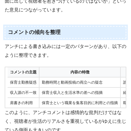
面に出して視聴者を惹きつけているのではないか」といっ
た意見につながっています。
コメントの傾向を整理
アンチによる書き込みには一定のパターンがあり、以下の
ように整理できます。
コメントの主題
内容の特徴
保育士勤務疑惑
勤務時間と動画投稿の両立への疑念
誰も
収入源の不一致
保育士収入と生活水準の差への指摘
経済
肩書きの利用
保育士という職業を集客目的に利用との指摘
職業
このように、アンチコメントは感情的な批判だけではな
く、視聴者が生活のリアルさを重視しているがゆえに生じ
ている側面も大きいのです。