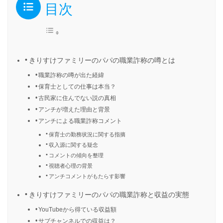
目次
きりすけファミリーのパパの職業詐称の噂とは
職業詐称の噂が出た経緯
保育士としての仕事は本当？
古民家に住んでない説の真相
アンチが増えた理由と背景
アンチによる職業詐称コメント
保育士の勤務状況に関する指摘
収入源に関する疑念
コメントの傾向を整理
視聴者心理の背景
アンチコメントがもたらす影響
きりすけファミリーのパパの職業詐称と収益の実態
YouTubeから得ている収益額
サブチャンネルでの収益は？