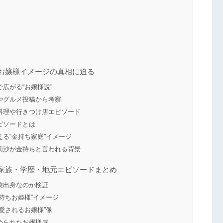
お嬢様イメージの真相に迫る
広がる“お嬢様説”
やグルメ投稿から考察
料理や行きつけ店エピソード
ピソードとは
る“金持ち家庭”イメージ
莉沙が金持ちと言われる背景
家族・学歴・地元エピソードまとめ
校出身なのか検証
持ちお姫様”イメージ
愛されるお嬢様”像
められたお嬢様感