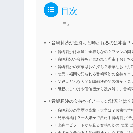
目次
音嶋莉沙が金持ちと噂されるのは本当？
音嶋莉沙は本当に金持ちなの？ファンの間で
音嶋莉沙が金持ちと言われる理由｜おせち
音嶋莉沙の実家はお金持ち？豪華なお正月
地元・福岡で語られる音嶋莉沙の金持ちエ
父親はどんな人？音嶋莉沙の父親像から見え
母親のしつけや価値観から読み解く、音嶋
音嶋莉沙の金持ちイメージの背景とは？
音嶋莉沙の学歴や高校・大学は？お嬢様学
兄弟構成は？一人娘かで変わる音嶋莉沙“金
出身エピソードから見る音嶋莉沙の“地元に
本名から分かる？音嶋莉沙という名前に込