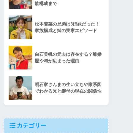
族構成まで
松本若菜の兄弟は3姉妹だった！
家族構成と姉の実家エピソード
白石美帆の元夫は存在する？離婚
歴や噂が広まった理由
明石家さんまの生い立ちや家系図
でわかる兄と継母の現在の関係性
カテゴリー