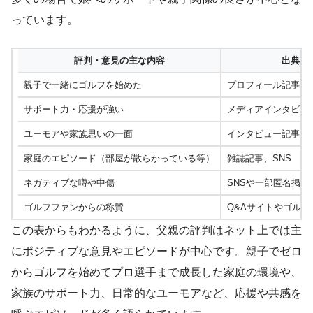
っています。
評判・意見の主な内容
出典・
親子で一緒にゴルフを始めた
プロフィール記事・
サポート力・応援が強い
メディアインタビュ
ユーモアや家族思いの一面
インタビュー記事・
家庭のエピソード（部屋が散らかっている等）
雑誌記事、SNS
ネガティブな噂や中傷
SNSや一部匿名掲示
ゴルフファンからの称賛
Q&Aサイトやゴルフ
この表からもわかるように、父親の評判はネット上では主
にポジティブな意見やエピソードが中心です。親子でゼロ
からゴルフを始めてプロ選手まで成長した家庭の環境や、
家族のサポート力、日常的なユーモアなど、応援や共感を