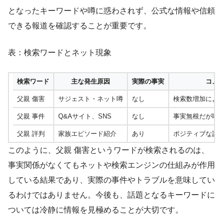
となったキーワードや噂に惑わされず、公式な情報や信頼
できる報道を確認することが重要です。
表：検索ワードとネット現象
検索ワード
主な発生原因
実際の事実
コメ
父親 傷害
サジェスト・ネット噂
なし
検索数増加によ
父親 事件
Q&Aサイト、SNS
なし
事実無根だが噂
父親 評判
家族エピソード紹介
あり
ポジティブな評
このように、父親 傷害というワードが検索されるのは、
事実関係がなくてもネットや検索エンジンの仕組みが作用
している結果であり、実際の事件やトラブルを意味してい
るわけではありません。今後も、話題となるキーワードに
ついては冷静に情報を見極めることが大切です。