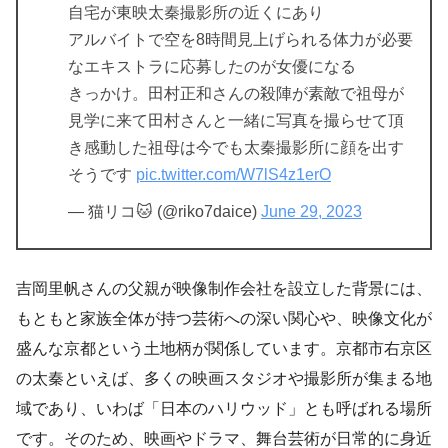
自宅が東映太秦撮影所の近くにあり
アルバイトで空を8時間見上げられる体力が必要
なエキストラに応募したのが女優になる
きっかけ。田村正和さんの殺陣が素敵で祖母が
見学に来て田村さんと一緒に写真を撮らせて頂
き感動した祖母は今でも太秦撮影所に顔を出す
そうです
pic.twitter.com/W7lS4z1erO
— 猫リコ🐱 (@riko7daice)
June 29, 2023
吉岡里帆さんの父親が映像制作会社を設立した背景には、
もともと家族全体が持つ芸術への深い関心や、映像文化が
盛んな京都という土地柄が関係しています。京都市右京区
の太秦といえば、多くの映画スタジオや撮影所が集まる地
域であり、いわば「日本のハリウッド」とも呼ばれる場所
です。そのため、映画やドラマ、舞台芸術が日常的に身近